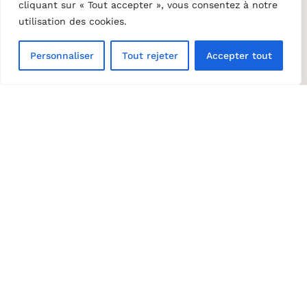
cliquant sur « Tout accepter », vous consentez à notre
Consultez notre blogue
utilisation des cookies.
Personnaliser
Tout rejeter
Accepter tout
Tendances
et astuces
Inscrivez-vous à l’infolettre de Trévi Noréa Sherbrooke et
découvrez les nouveautés en primeur, des aubaines exclus