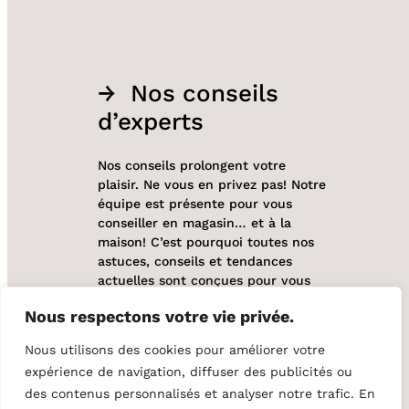
Nos conseils
d’experts
Nos conseils prolongent votre
plaisir. Ne vous en privez pas! Notre
équipe est présente pour vous
conseiller en magasin… et à la
maison! C’est pourquoi toutes nos
astuces, conseils et tendances
actuelles sont conçues pour vous
aider à optimiser à la fois
Nous respectons votre vie privée.
l’aménagement de votre espace
extérieur et celui de l’intérieur de
Nous utilisons des cookies pour améliorer votre
votre maison. Et tout ça, à portée
expérience de navigation, diffuser des publicités ou
de clic!
des contenus personnalisés et analyser notre trafic. En