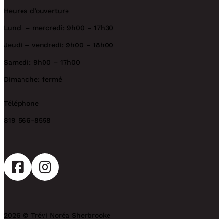
Heures d’ouverture
Lundi – mercredi: 9h00 – 17h30
Jeudi – vendredi: 9h00 – 18h00
Samedi: 9h00 – 17h00
Dimanche: fermé
Téléphone
819 566-8558
2026 © Trévi Noréa Sherbrooke