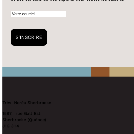
Courriel
Trévi Noréa Sherbrooke
1597, rue Galt Est
Sherbrooke (Québec)
J1G 3H4