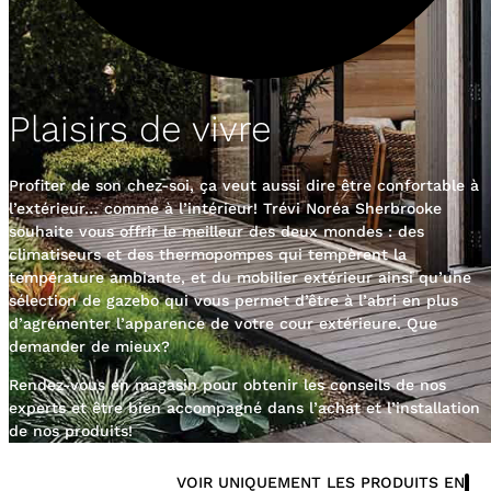
Plaisirs de vivre
Profiter de son chez-soi, ça veut aussi dire être confortable à
l’extérieur… comme à l’intérieur! Trévi Noréa Sherbrooke
souhaite vous offrir le meilleur des deux mondes : des
climatiseurs et des thermopompes qui tempèrent la
température ambiante, et du mobilier extérieur ainsi qu’une
sélection de gazebo qui vous permet d’être à l’abri en plus
d’agrémenter l’apparence de votre cour extérieure. Que
demander de mieux?
Rendez-vous en magasin pour obtenir les conseils de nos
experts et être bien accompagné dans l’achat et l’installation
de nos produits!
VOIR UNIQUEMENT LES PRODUITS EN