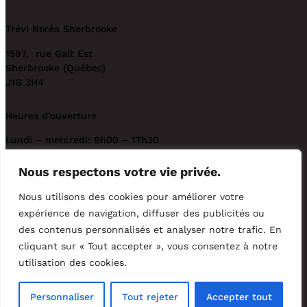
Trévi Noréa Sherbrooke
1597, rue Galt Est
Sherbrooke (Québec)
J1G 3H4
Heures d’ouverture
Lundi – mercredi: 9h00 – 17h30
Jeudi – vendredi: 9h00 – 18h00
Nous respectons votre vie privée.
Samedi: 9h00 – 17h00
Nous utilisons des cookies pour améliorer votre
Dimanche: fermé
expérience de navigation, diffuser des publicités ou
des contenus personnalisés et analyser notre trafic. En
Téléphone
cliquant sur « Tout accepter », vous consentez à notre
utilisation des cookies.
819 566-8558
Personnaliser
Tout rejeter
Accepter tout