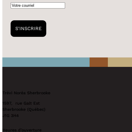
Courriel
Trévi Noréa Sherbrooke
1597, rue Galt Est
Sherbrooke (Québec)
J1G 3H4
Heures d’ouverture