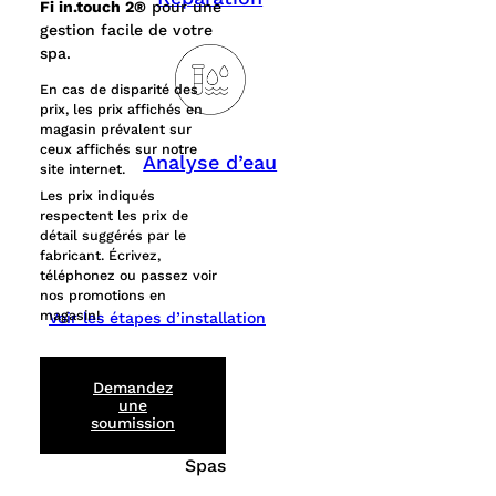
Fi in.touch 2®
pour une
gestion facile de votre
spa.
En cas de disparité des
prix, les prix affichés en
magasin prévalent sur
ceux affichés sur notre
Analyse d’eau
site internet.
Les prix indiqués
respectent les prix de
détail suggérés par le
fabricant. Écrivez,
téléphonez ou passez voir
nos promotions en
magasin!
Voir les étapes d’installation
Demandez
une
soumission
Spas