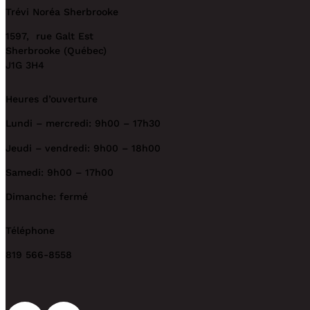
Trévi Noréa Sherbrooke
1597, rue Galt Est
Sherbrooke (Québec)
J1G 3H4
Heures d’ouverture
Lundi – mercredi: 9h00 – 17h30
Jeudi – vendredi: 9h00 – 18h00
Samedi: 9h00 – 17h00
Dimanche: fermé
Téléphone
819 566-8558