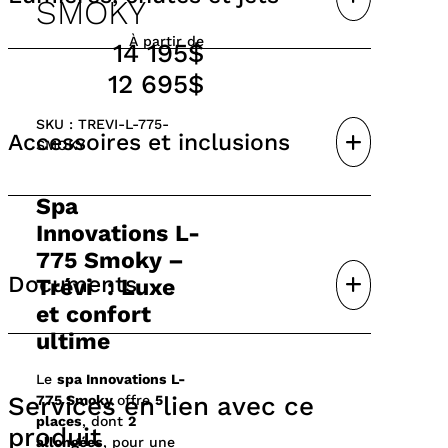
SMOKY
Système d’assainissement à l’ozone
Contrôle à distance Wi-Fi in.touch 2®
À partir de
14 195$
12 695$
Lumières DEL
76 jets
SKU : TREVI-L-775-
Accessoires et inclusions
SMOKY
Spa
Innovations L-
Livraison incluse (Région de Sherbrooke)
775 Smoky –
Couvert inclus
Documents
Trévi : Luxe
Accessoires inclus
et confort
Disjoncteur inclus
ultime
Trevi-brochure-spa
Le
spa Innovations L-
Services en lien avec ce
775 Smoky
offre
5
places
, dont
2
produit
allongées
, pour une