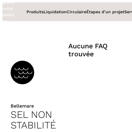
prend
Aller
votre
au
Produits
Liquidation
Circulaire
Étapes d’un projet
Ser
plaisir
contenu
au
sérieux
Aucune FAQ
trouvée
Bellemare
SEL NON
STABILITÉ