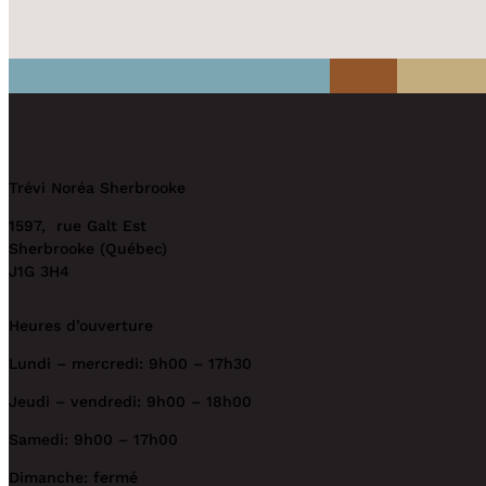
Trévi Noréa Sherbrooke
1597, rue Galt Est
Sherbrooke (Québec)
J1G 3H4
Heures d’ouverture
Lundi – mercredi: 9h00 – 17h30
Jeudi – vendredi: 9h00 – 18h00
Samedi: 9h00 – 17h00
Dimanche: fermé