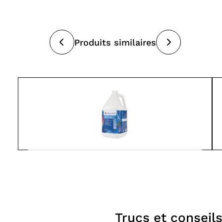
Produits similaires
Summer Smiles
ALG OUT 15% 4L
Produits
pour
À partir de
21.99$
piscines
Trucs et conseil