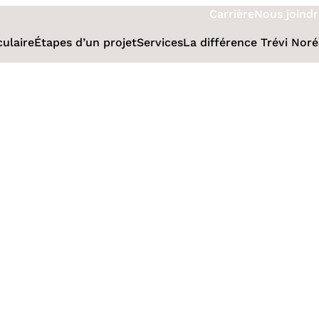
Carrière
Nous joindr
culaire
Étapes d’un projet
Services
La différence Trévi Nor