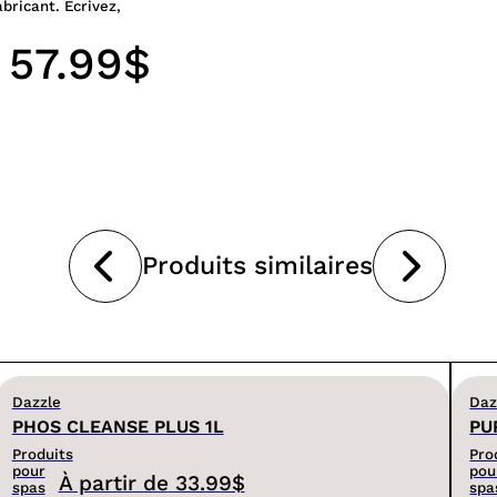
abricant. Écrivez,
57.99$
Produits similaires
Dazzle
Daz
PHOS CLEANSE PLUS 1L
PU
Produits
Pro
pour
pou
À partir de
33.99$
spas
spa