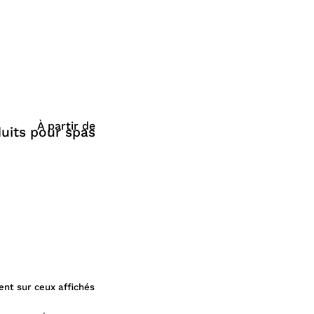
À partir de
uits pour spas
ent sur ceux affichés