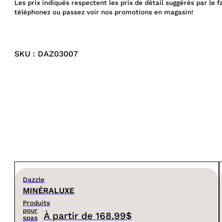
Les prix indiqués respectent les prix de détail suggérés par le f
téléphonez ou passez voir nos promotions en magasin!
SKU : DAZ03007
Dazzle
MINÉRALUXE
Produits
pour
À partir de
168.99$
spas