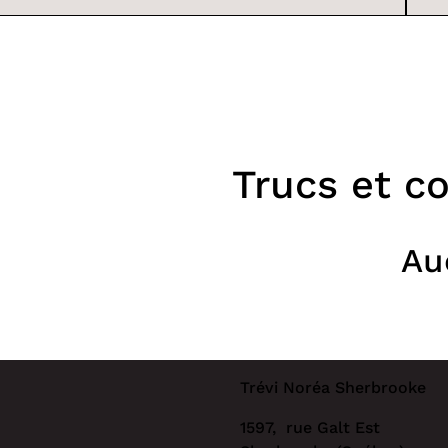
Trucs et co
Au
Trévi Noréa Sherbrooke
1597, rue Galt Est