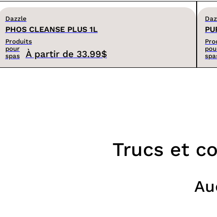
Dazzle
Daz
PHOS CLEANSE PLUS 1L
PU
Produits
Pro
pour
pou
À partir de
33.99$
spas
spa
Trucs et co
Au