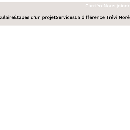
Carrière
Nous joindr
culaire
Étapes d’un projet
Services
La différence Trévi Nor