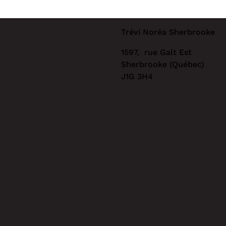
Trévi Noréa Sherbrooke
1597, rue Galt Est
Sherbrooke (Québec)
J1G 3H4