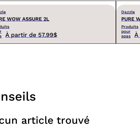
zle
Dazzle
RE WOW ASSURE 2L
PURE 
duits
Produits
r
pour
À partir de
57.99$
À 
s
spas
nseils
cun article trouvé