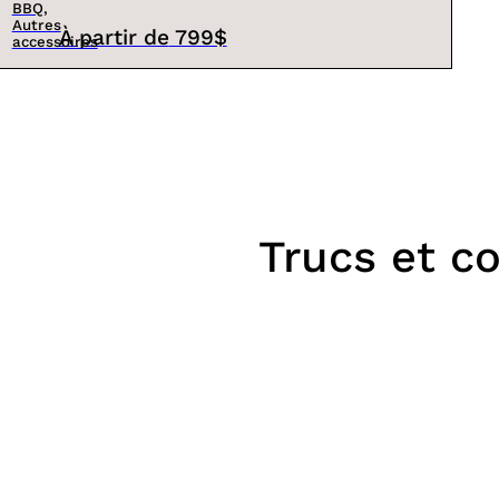
BBQ,
Autres
À partir de
799$
accessoires
Trucs et co