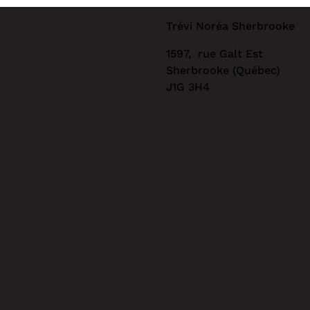
Trévi Noréa Sherbrooke
1597, rue Galt Est
Sherbrooke (Québec)
J1G 3H4