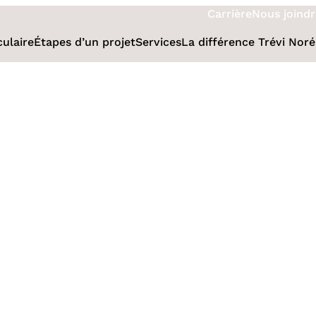
Carrière
Nous joindr
culaire
Étapes d’un projet
Services
La différence Trévi Nor