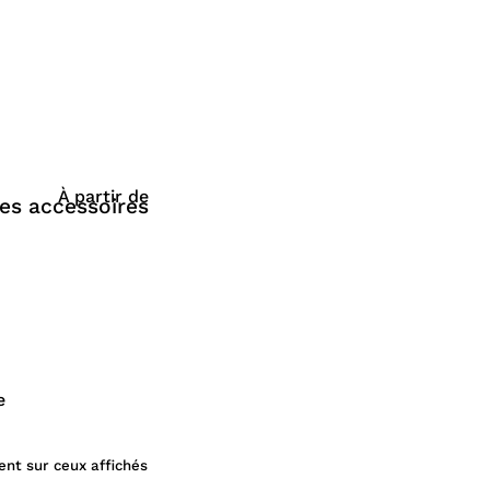
À partir de
es accessoires
e
ent sur ceux affichés