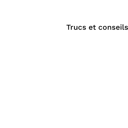
GRIL RAGNAR
BBQ,
À partir de
1 999$
Fumoirs
Trucs et conseil