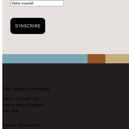
Courriel
S'INSCRIRE
Trévi Noréa Sherbrooke
1597, rue Galt Est
Sherbrooke (Québec)
J1G 3H4
Heures d’ouverture