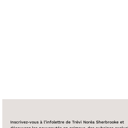
Inscrivez-vous à l’infolettre de Trévi Noréa Sherbrooke et