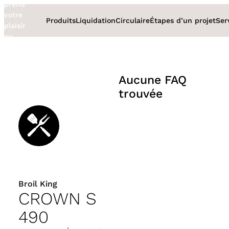
prend
Aller
votre
au
Produits
Liquidation
Circulaire
Étapes d’un projet
Ser
plaisir
contenu
au
sérieux
Aucune FAQ
trouvée
Broil King
CROWN S
490