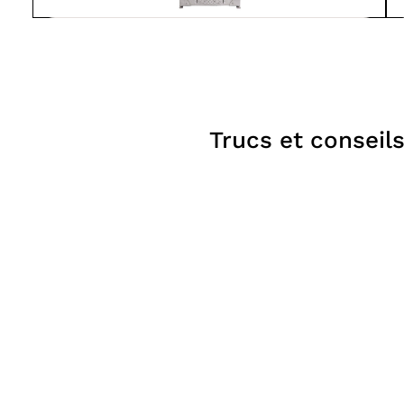
V-Forge
GRIL RAGNAR
BBQ,
À partir de
1 999$
Fumoirs
Trucs et conseil