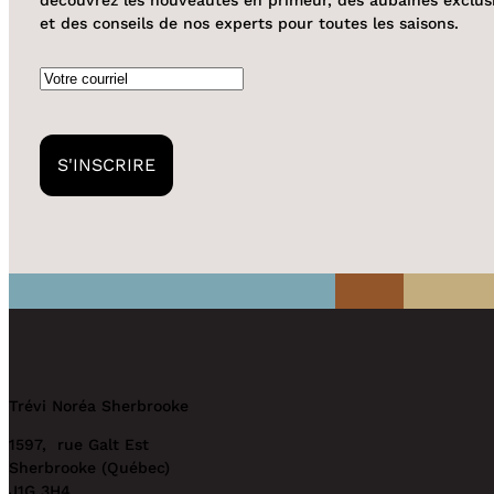
découvrez les nouveautés en primeur, des aubaines exclus
et des conseils de nos experts pour toutes les saisons.
Courriel
S'INSCRIRE
Trévi Noréa Sherbrooke
1597, rue Galt Est
Sherbrooke (Québec)
J1G 3H4