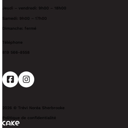
Jeudi – vendredi: 9h00 – 18h00
Samedi: 9h00 – 17h00
Dimanche: fermé
Téléphone
819 566-8558
2026 © Trévi Noréa Sherbrooke
Politique de confidentialité