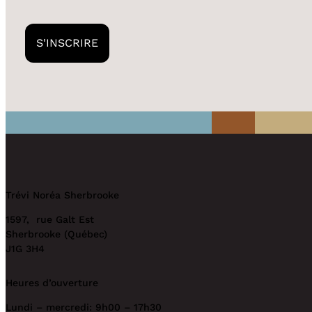
Trévi Noréa Sherbrooke
1597, rue Galt Est
Sherbrooke (Québec)
J1G 3H4
Heures d’ouverture
Lundi – mercredi: 9h00 – 17h30