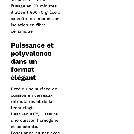
l’usage en 30 minutes,
Kit hybride (ACKIT-HYB-2P3P) : 389 $
il atteint 500 °C grâce à
sa voûte en inox et son
isolation en fibre
céramique.
Puissance et
polyvalence
dans un
format
élégant
Doté d’une surface de
cuisson en carreaux
réfractaires et de la
technologie
HeatGenius™, il assure
une cuisson homogène
et constante.
Fonctionne au gaz avec