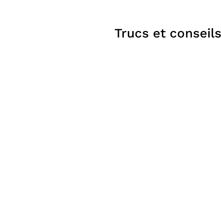
à
À partir de
569$
pizza
Trucs et conseil