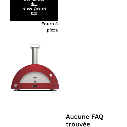
des
renseigneme
nts
Fours à
pizza
Aucune FAQ
trouvée