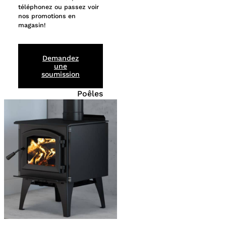
téléphonez ou passez voir
nos promotions en
magasin!
Demandez
une
soumission
Poêles