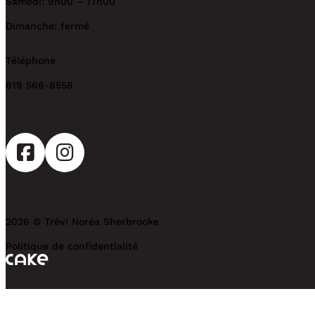
Samedi: 9h00 – 17h00
Dimanche: fermé
Téléphone
819 566-8558
2026 © Trévi Noréa Sherbrooke
Politique de confidentialité