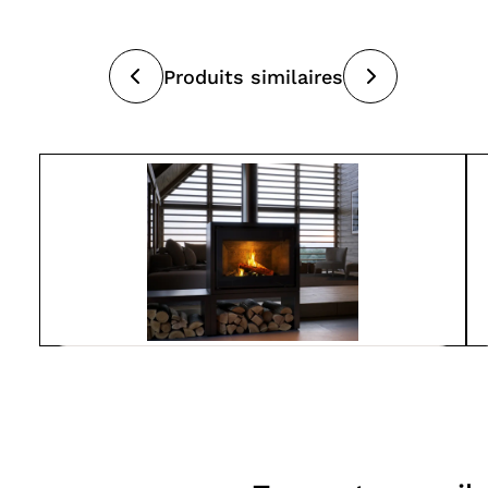
Produits similaires
Spartherm
L800-MO
À partir de
7 550$
Poêles