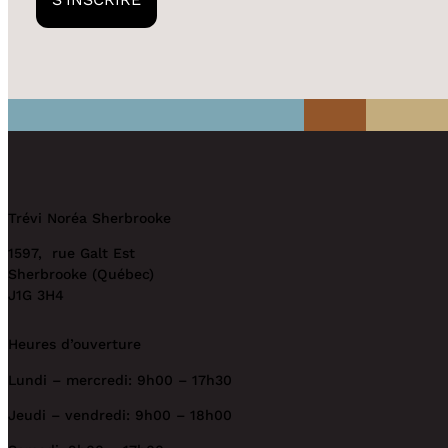
Trévi Noréa Sherbrooke
1597, rue Galt Est
Sherbrooke (Québec)
J1G 3H4
Heures d’ouverture
Lundi – mercredi: 9h00 – 17h30
Jeudi – vendredi: 9h00 – 18h00