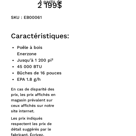
À partir de
2 199$
SKU : EB00061
Caractéristiques:
Poêle à bois
Enerzone
Jusqu’à 1 200 pi²
45 000 BTU
Bûches de 16 pouces
EPA 1.8 g/h
En cas de disparité des
prix, les prix affichés en
magasin prévalent sur
ceux affichés sur notre
site internet.
Les prix indiqués
respectent les prix de
détail suggérés par le
fabricant. Écrivez,