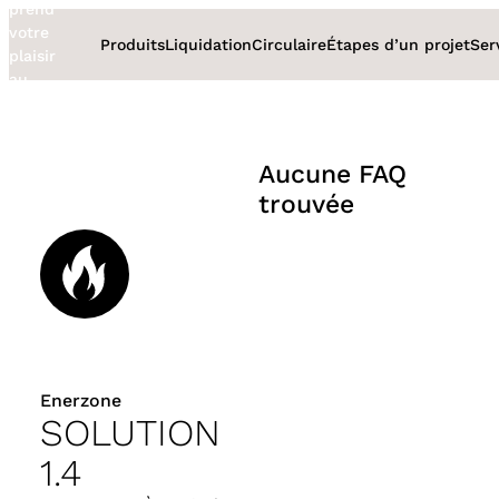
prend
Aller
votre
au
Produits
Liquidation
Circulaire
Étapes d’un projet
Ser
plaisir
contenu
au
sérieux
Aucune FAQ
trouvée
Enerzone
SOLUTION
1.4