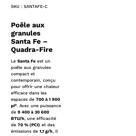
3 réglages de chaleur
SKU : SANTAFE-C
Système de ventilation performant favorisant
une diffusion uniforme de la chaleur
Poêle aux
Technologie originale de combustion brevetée
granules
Quadra-Fire
Système d’alimentation breveté assurant un
Santa Fe –
fonctionnement sans bourrage
Quadra-Fire
Trémie de 52 lb
Pot à feu facile à nettoyer
Le
Santa Fe
est un
Dimensions
(L x H x P)
poêle aux granules
25 1/2 po x 28 11/16 po x 21 1/4 po
compact et
contemporain, conçu
pour offrir une chaleur
efficace dans les
espaces de
700 à 1 900
pi²
. Avec une puissance
de
9 400 à 30 600
BTU/h
, une efficacité
de
70 % (PCI)
et des
émissions de
1,1 g/h
, il