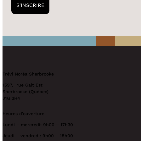
Trévi Noréa Sherbrooke
1597, rue Galt Est
Sherbrooke (Québec)
J1G 3H4
Heures d’ouverture
Lundi – mercredi: 9h00 – 17h30
Jeudi – vendredi: 9h00 – 18h00