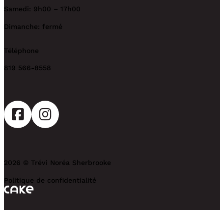
Samedi: 9h00 – 17h00
Dimanche: fermé
Téléphone
819 566-8558
2026 © Trévi Noréa Sherbrooke
Politique de confidentialité