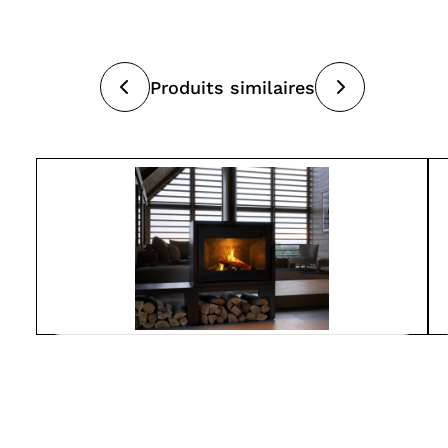
Produits similaires
Spartherm
L800-MO
À partir de
7 550$
Poêles