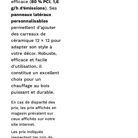
efficace (
80 % PCI
,
1,6
g/h d’émissions
). Ses
panneaux latéraux
personnalisables
permettent d’ajouter
des carreaux de
céramique 12 × 12 pour
adapter son style à
votre décor. Robuste,
efficace et facile
d’utilisation, il
constitue un excellent
choix pour un
chauffage au bois
puissant et durable.
En cas de disparité des
prix, les prix affichés en
magasin prévalent sur
ceux affichés sur notre
site internet.
Les prix indiqués
respectent les prix de