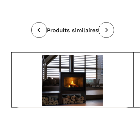
Produits similaires
Spartherm
L800-MO
À partir de
7 550$
Poêles