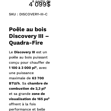
À partir de
4 099$
Système de combustion Quadra-Fire performant
assurant une chaleur puissante et une
SKU : DISCOVERY-III-C
combustion propre
Contrôle automatique de la combustion (ACC)
facilitant l’allumage et la gestion du feu
Poêle au bois
Bac de rangement pour bois intégré au piédestal
Discovery III –
pour un accès rapide au combustible
Quadra-Fire
Porte arquée en fonte noire
Axe de charnière en nickel satiné
Panneaux latéraux personnalisables :
Le
Discovery III
est un
– Panneaux en tuiles pour carreaux de
poêle au bois puissant
céramique 12 x 12
conçu pour chauffer de
– Panneaux pleins noirs
1 100 à 3 000 pi²
, avec
Design robuste conçu pour chauffer de grands
une puissance
espaces
maximale de
63 700
Zone de visualisation : 165 po²
BTU/h
. Sa
chambre de
combustion de 2,3 pi³
et sa grande
zone de
visualisation de 165 po²
offrent à la fois
performance et belle