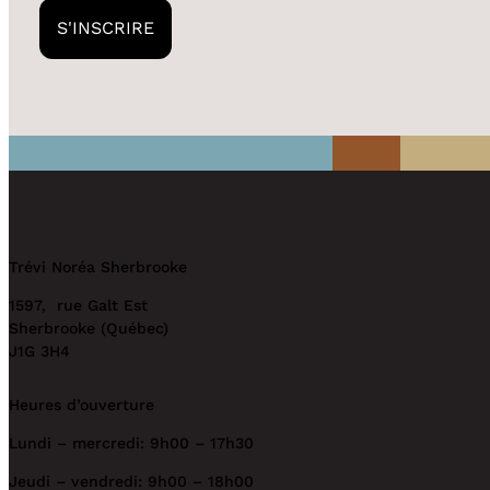
S'INSCRIRE
Trévi Noréa Sherbrooke
1597, rue Galt Est
Sherbrooke (Québec)
J1G 3H4
Heures d’ouverture
Lundi – mercredi: 9h00 – 17h30
Jeudi – vendredi: 9h00 – 18h00