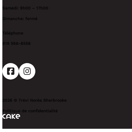
Samedi: 9h00 – 17h00
Dimanche: fermé
Téléphone
819 566-8558
2026 © Trévi Noréa Sherbrooke
Politique de confidentialité