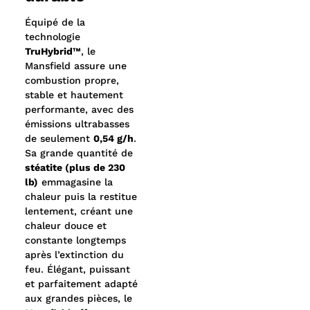
Équipé de la
technologie
TruHybrid™
, le
Mansfield assure une
combustion propre,
stable et hautement
performante, avec des
émissions ultrabasses
de seulement
0,54 g/h
.
Sa grande quantité de
stéatite (plus de 230
lb)
emmagasine la
chaleur puis la restitue
lentement, créant une
chaleur douce et
constante longtemps
après l’extinction du
feu. Élégant, puissant
et parfaitement adapté
aux grandes pièces, le