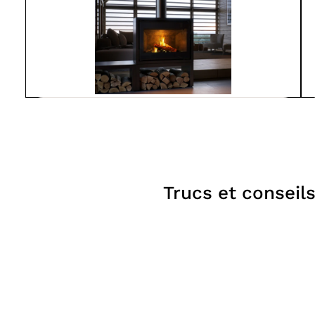
Spartherm
L800-MO
À partir de
7 550$
Poêles
Trucs et conseil