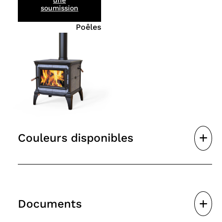
une
soumission
Poêles
Couleurs disponibles
Documents
Noir mat
Émail brun
Émail