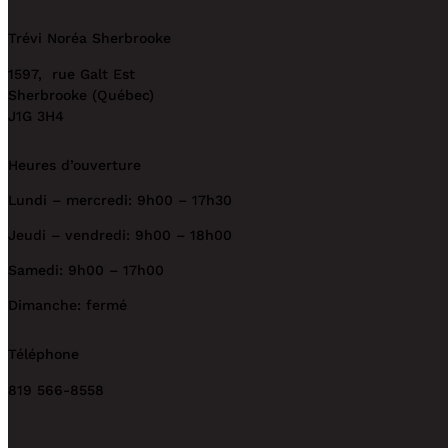
Trévi Noréa Sherbrooke
1597, rue Galt Est
Sherbrooke (Québec)
J1G 3H4
Heures d’ouverture
Lundi – mercredi: 9h00 – 17h30
Jeudi – vendredi: 9h00 – 18h00
Samedi: 9h00 – 17h00
Dimanche: fermé
Téléphone
819 566-8558