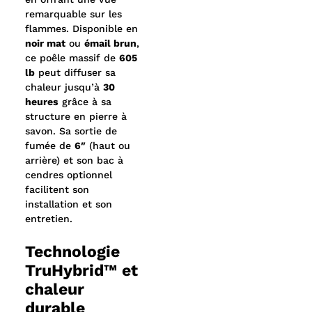
une combustion propre. Avec plus de
230 lb de
remarquable sur les
stéatite
, il absorbe et restitue la chaleur
flammes. Disponible en
pendant de longues heures après la fin du feu,
noir mat
ou
émail brun
,
offrant un confort doux et constant. Son
ce poêle massif de
605
efficacité élevée, son rendement durable et son
lb
peut diffuser sa
vaste foyer en font un appareil puissant,
chaleur jusqu’à
30
écologique et parfaitement adapté aux grands
heures
grâce à sa
espaces.
structure en pierre à
savon. Sa sortie de
fumée de
6″
(haut ou
arrière) et son bac à
cendres optionnel
facilitent son
installation et son
entretien.
Technologie
TruHybrid™ et
chaleur
durable