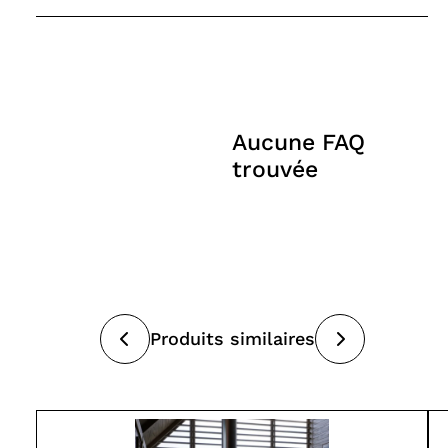
0$
0$
Seafoam
Manuel d’installation-Hearthstone-
0$
Mansfield
Aucune FAQ
trouvée
Produits similaires