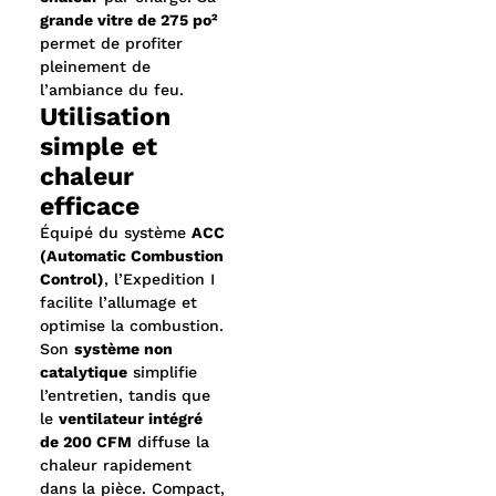
grande vitre de 275 po²
permet de profiter
pleinement de
l’ambiance du feu.
Utilisation
simple et
chaleur
efficace
Équipé du système
ACC
(Automatic Combustion
Control)
, l’Expedition I
facilite l’allumage et
optimise la combustion.
Son
système non
catalytique
simplifie
l’entretien, tandis que
le
ventilateur intégré
de 200 CFM
diffuse la
chaleur rapidement
dans la pièce. Compact,