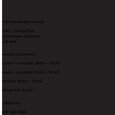
Trévi Noréa Sherbrooke
1597, rue Galt Est
Sherbrooke (Québec)
J1G 3H4
Heures d’ouverture
Lundi – mercredi: 9h00 – 17h30
Jeudi – vendredi: 9h00 – 18h00
Samedi: 9h00 – 17h00
Dimanche: fermé
Téléphone
819 566-8558