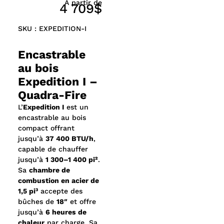
À partir de
4 709$
Contrôle automatique de la combustion (ACC)
facilitant l’allumage et la gestion du feu
SKU : EXPEDITION-I
Chambre de combustion robuste en acier
Porte arquée en fonte
Encastrable
Ventilateur puissant de 200 CFM pour une
diffusion rapide et uniforme de la chaleur
au bois
Système de combustion non catalytique pour un
Expedition I –
fonctionnement simple et un entretien réduit
Quadra-Fire
Capacité pour bûches jusqu’à 18 pouces
Autonomie pouvant atteindre environ 6 heures
L’
Expedition I
est un
par charge de bois
encastrable au bois
Design affleurant moderne s’intégrant
compact offrant
facilement à la plupart des ouvertures de foyer
jusqu’à
37 400 BTU/h
,
Zone de visualisation : 275 po²
capable de chauffer
jusqu’à
1 300–1 400 pi²
.
Sa
chambre de
combustion en acier de
1,5 pi³
accepte des
bûches de
18″
et offre
jusqu’à
6 heures de
chaleur
par charge. Sa