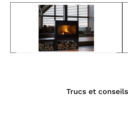
Spartherm
L800-MO
À partir de
7 550$
Poêles
Trucs et conseil