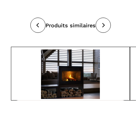
Produits similaires
Spartherm
L800-MO
À partir de
7 550$
Poêles