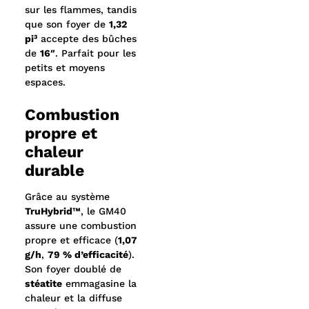
compact.
sur les flammes, tandis
que son foyer de
1,32
pi³
accepte des bûches
de
16″
. Parfait pour les
petits et moyens
espaces.
Combustion
propre et
chaleur
durable
Grâce au système
TruHybrid™
, le GM40
assure une combustion
propre et efficace (
1,07
g/h
,
79 % d’efficacité
).
Son foyer doublé de
stéatite
emmagasine la
chaleur et la diffuse