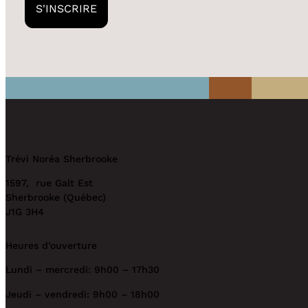
Trévi Noréa Sherbrooke
1597, rue Galt Est
Sherbrooke (Québec)
J1G 3H4
Heures d’ouverture
Lundi – mercredi: 9h00 – 17h30
Jeudi – vendredi: 9h00 – 18h00