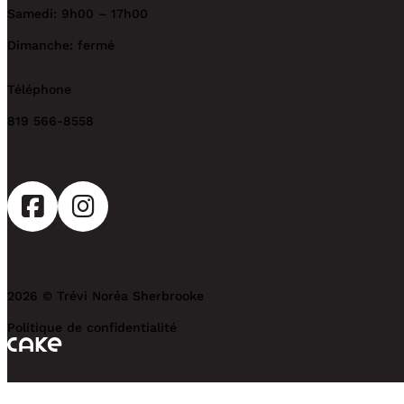
Samedi: 9h00 – 17h00
Dimanche: fermé
Téléphone
819 566-8558
2026 © Trévi Noréa Sherbrooke
Politique de confidentialité