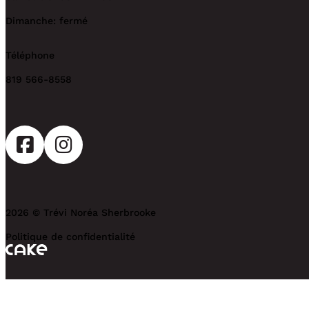
Dimanche: fermé
Téléphone
819 566-8558
2026 © Trévi Noréa Sherbrooke
Politique de confidentialité