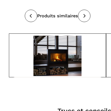
Produits similaires
Spartherm
L800-MO
À partir de
7 550$
Poêles
Trucs et conseil