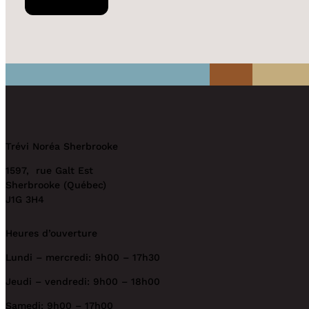
Trévi Noréa Sherbrooke
1597, rue Galt Est
Sherbrooke (Québec)
J1G 3H4
Heures d’ouverture
Lundi – mercredi: 9h00 – 17h30
Jeudi – vendredi: 9h00 – 18h00
Samedi: 9h00 – 17h00