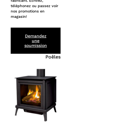
fabricant. Écrivez,
téléphonez ou passez voir
nos promotions en
magasin!
Demandez
une
soumission
Poêles