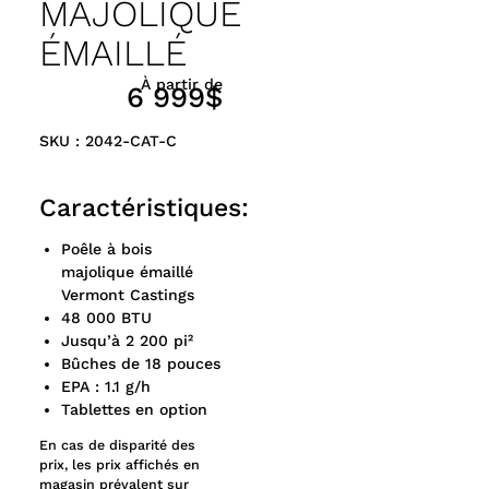
MAJOLIQUE
ÉMAILLÉ
À partir de
6 999$
SKU : 2042-CAT-C
Caractéristiques:
Poêle à bois
majolique émaillé
Vermont Castings
48 000 BTU
Jusqu’à 2 200 pi²
Bûches de 18 pouces
EPA : 1.1 g/h
Tablettes en option
En cas de disparité des
prix, les prix affichés en
magasin prévalent sur