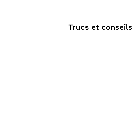
À partir de
7 550$
Poêles
Trucs et conseil