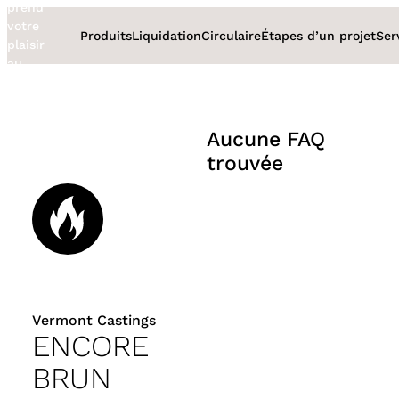
prend
Aller
votre
au
Produits
Liquidation
Circulaire
Étapes d’un projet
Ser
plaisir
contenu
au
sérieux
Aucune FAQ
trouvée
Vermont Castings
ENCORE
BRUN