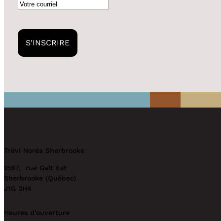
Courriel
S'INSCRIRE
Trévi Noréa Sherbrooke
1597, rue Galt Est
Sherbrooke (Québec)
J1G 3H4
Heures d’ouverture