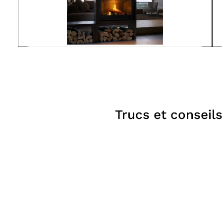
Spartherm
L800-MO
À partir de
7 550$
Poêles
Trucs et conseil