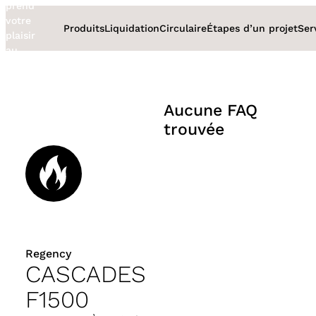
prend
Aller
votre
au
Produits
Liquidation
Circulaire
Étapes d’un projet
Ser
plaisir
contenu
au
sérieux
Aucune FAQ
trouvée
Regency
CASCADES
F1500