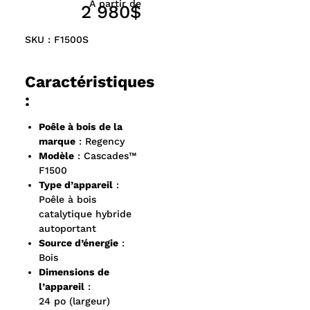
À partir de
2 980$
SKU : F1500S
Caractéristiques
:
Poêle à bois de la
marque
: Regency
Modèle
: Cascades™
F1500
Type d’appareil
:
Poêle à bois
catalytique hybride
autoportant
Source d’énergie
:
Bois
Dimensions de
l’appareil
:
24 po (largeur)