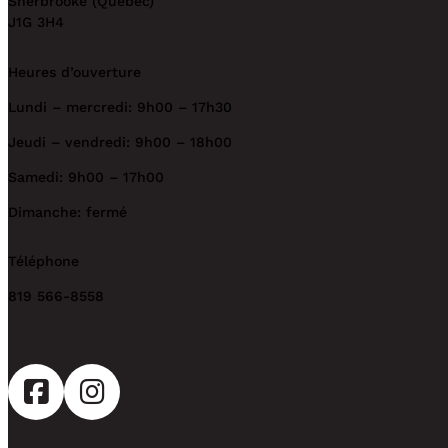
Sherbrooke (Québec)
J1G 3H4
Heures d’ouverture
Lundi – mercredi: 9h00 – 17h30
Jeudi – vendredi: 9h00 – 18h00
Samedi: 9h00 – 17h00
Dimanche: fermé
Téléphone
819 566-8558