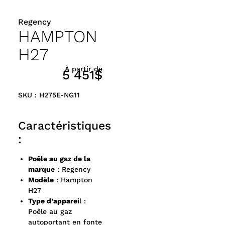
Regency
HAMPTON
H27
À partir de
5 451$
SKU : H275E-NG11
Caractéristiques
:
Poêle au gaz de la
marque
: Regency
Modèle
: Hampton
H27
Type d’apparei
l :
Poêle au gaz
autoportant en fonte