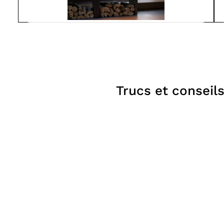
Spartherm
L800-MO
À partir de
7 550$
Poêles
Trucs et conseil