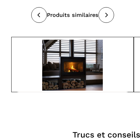
Produits similaires
Spartherm
L800-MO
À partir de
7 550$
Poêles
Trucs et conseil