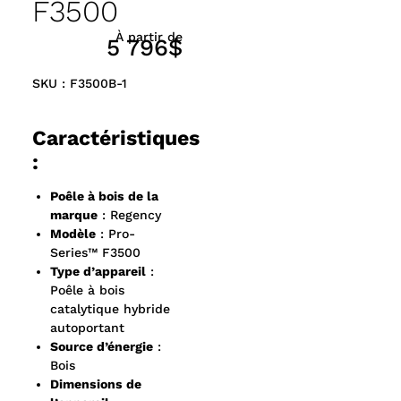
F3500
À partir de
5 796$
SKU : F3500B-1
Caractéristiques
:
Poêle à bois de la
marque
: Regency
Modèle
: Pro-
Series™ F3500
Type d’appareil
:
Poêle à bois
catalytique hybride
autoportant
Source d’énergie
:
Bois
Dimensions de