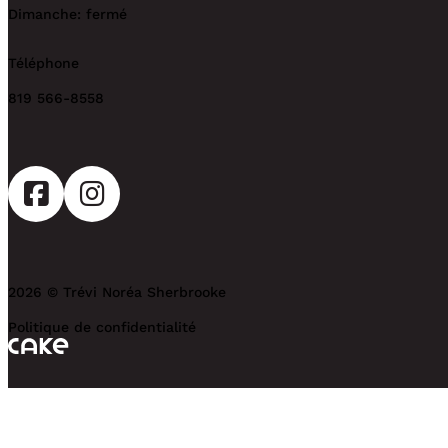
Dimanche: fermé
Téléphone
819 566-8558
2026 © Trévi Noréa Sherbrooke
Politique de confidentialité