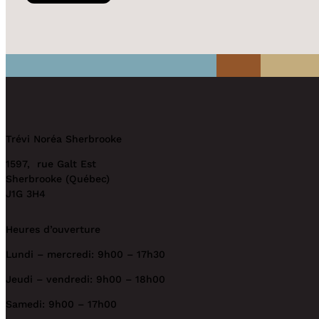
Trévi Noréa Sherbrooke
1597, rue Galt Est
Sherbrooke (Québec)
J1G 3H4
Heures d’ouverture
Lundi – mercredi: 9h00 – 17h30
Jeudi – vendredi: 9h00 – 18h00
Samedi: 9h00 – 17h00