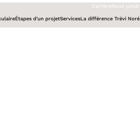
Carrière
Nous joindr
culaire
Étapes d’un projet
Services
La différence Trévi Nor