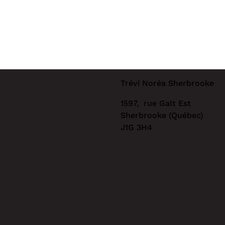
Trévi Noréa Sherbrooke
1597, rue Galt Est
Sherbrooke (Québec)
J1G 3H4