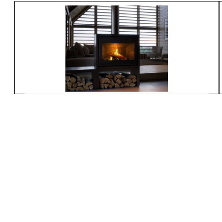
Spartherm
L800-MO
À partir de
7 550$
Poêles