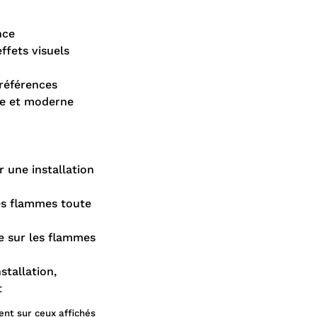
nce
effets visuels
références
re et moderne
 une installation
des flammes toute
e sur les flammes
stallation,
t
ent sur ceux affichés