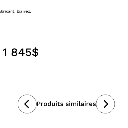
abricant. Écrivez,
1 845$
Produits similaires