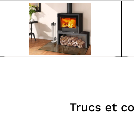
Spartherm
Lam
S600-MO
PH
À partir de
6 370$
Poêles
Poê
Trucs et co