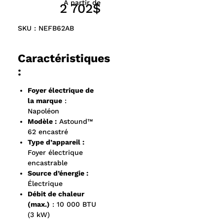
À partir de
2 702$
SKU : NEFB62AB
Caractéristiques
:
Foyer électrique de
la marque
:
Napoléon
Modèle :
Astound™
62 encastré
Type d’appareil :
Foyer électrique
encastrable
Source d’énergie :
Électrique
Débit de chaleur
(max.)
: 10 000 BTU
(3 kW)