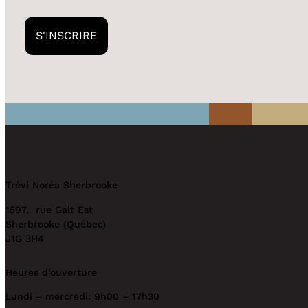
S'INSCRIRE
Trévi Noréa Sherbrooke
1597, rue Galt Est
Sherbrooke (Québec)
J1G 3H4
Heures d’ouverture
Lundi – mercredi: 9h00 – 17h30