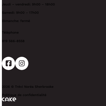
Jeudi – vendredi: 9h00 – 18h00
Samedi: 9h00 – 17h00
Dimanche: fermé
Téléphone
819 566-8558
2026 © Trévi Noréa Sherbrooke
Politique de confidentialité