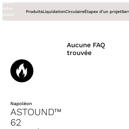
prend
Aller
votre
au
Produits
Liquidation
Circulaire
Étapes d’un projet
Ser
plaisir
contenu
au
sérieux
Aucune FAQ
trouvée
Napoléon
ASTOUND™
62