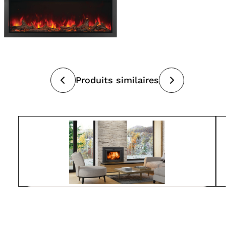
Produits similaires
Suprême
LUMIS 32
À partir de
4 150$
Foyers