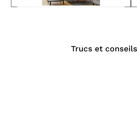
Suprême
LUMIS 32
À partir de
4 150$
Foyers
Trucs et conseil