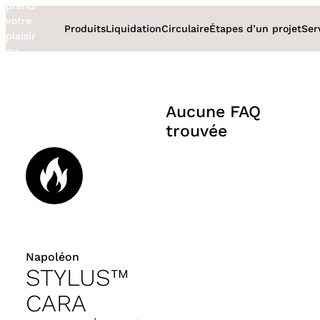
prend
Aller
votre
au
Produits
Liquidation
Circulaire
Étapes d’un projet
Ser
plaisir
contenu
au
sérieux
Aucune FAQ
trouvée
Napoléon
STYLUS™
CARA