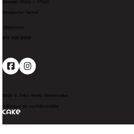
Samedi: 9h00 – 17h00
Dimanche: fermé
Téléphone
819 566-8558
2026 © Trévi Noréa Sherbrooke
Politique de confidentialité