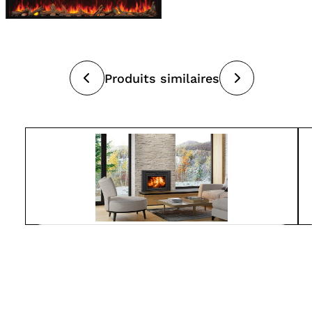
Produits similaires
Suprême
LUMIS 32
À partir de
4 150$
Foyers