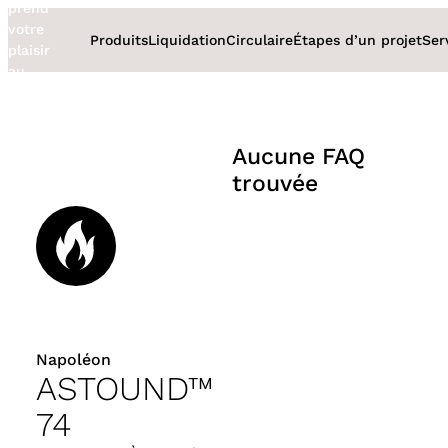
prend
Aller
votre
au
Produits
Liquidation
Circulaire
Étapes d’un projet
Ser
plaisir
contenu
au
sérieux
Aucune FAQ
trouvée
Napoléon
ASTOUND™
74