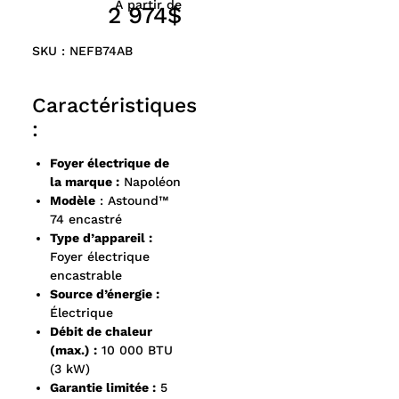
À partir de
2 974$
SKU : NEFB74AB
Caractéristiques
:
Foyer électrique de
la marque :
Napoléon
Modèle
: Astound™
74 encastré
Type d’appareil :
Foyer électrique
encastrable
Source d’énergie :
Électrique
Débit de chaleur
(max.) :
10 000 BTU
(3 kW)
Garantie limitée :
5