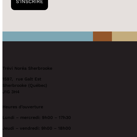
S'INSCRIRE
Trévi Noréa Sherbrooke
1597, rue Galt Est
Sherbrooke (Québec)
J1G 3H4
Heures d’ouverture
Lundi – mercredi: 9h00 – 17h30
Jeudi – vendredi: 9h00 – 18h00