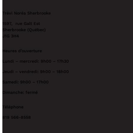
Trévi Noréa Sherbrooke
1597, rue Galt Est
Sherbrooke (Québec)
J1G 3H4
Heures d’ouverture
Lundi – mercredi: 9h00 – 17h30
Jeudi – vendredi: 9h00 – 18h00
Samedi: 9h00 – 17h00
Dimanche: fermé
Téléphone
819 566-8558