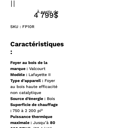
II
À partir de
4 799$
SKU : FP10R
Caractéristiques
:
Foyer au bois de la
marque :
Valcourt
Modèle :
Lafayette II
Type d’appareil :
Foyer
au bois haute efficacité
non catalytique
Source d’énergie :
Bois
Superficie de chauffage
:
750 à 2 200 pi²
Puissance thermique
maximale :
Jusqu’à
80