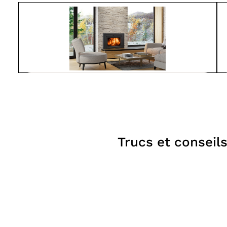
Suprême
LUMIS 32
À partir de
4 150$
Foyers
Trucs et conseil