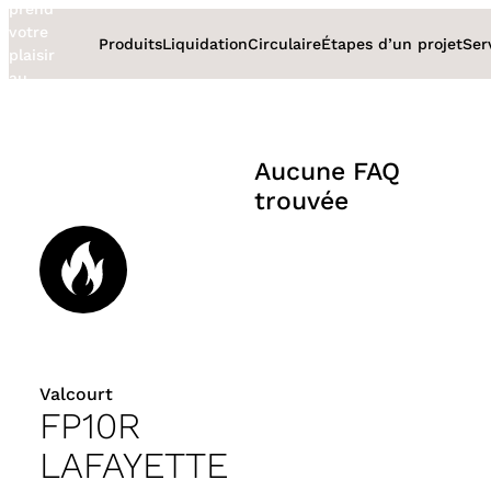
prend
Aller
votre
au
Produits
Liquidation
Circulaire
Étapes d’un projet
Ser
plaisir
contenu
au
sérieux
Aucune FAQ
trouvée
Valcourt
FP10R
LAFAYETTE