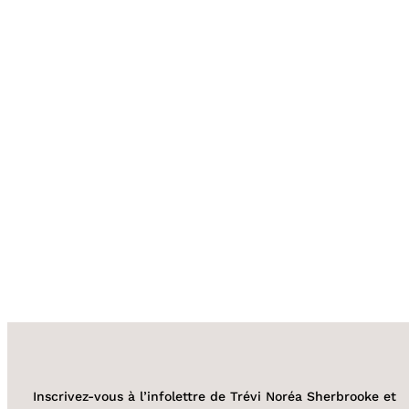
Inscrivez-vous à l’infolettre de Trévi Noréa Sherbrooke et