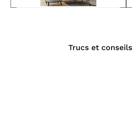
Suprême
LUMIS 32
À partir de
4 150$
Foyers
Trucs et conseil