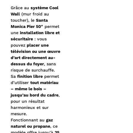
Grâce au
système Cool
Wall
(mur froid au
toucher), le
Santa
Monica Pier 50″
permet
une
installation libre et
sécuritaire
: vous
pouvez
placer une
télévision ou une œuvre
d’art directement au-
dessus du foyer
, sans
risque de surchauffe.
Sa
finition libre
permet
d’utiliser
tout matériau
– même le bois –
jusqu’au bord du cadre
,
pour un résultat
harmonieux et sur
mesure.
Fonctionnant au
gaz
naturel ou propane
, ce
modèle offre jusqu’à
35