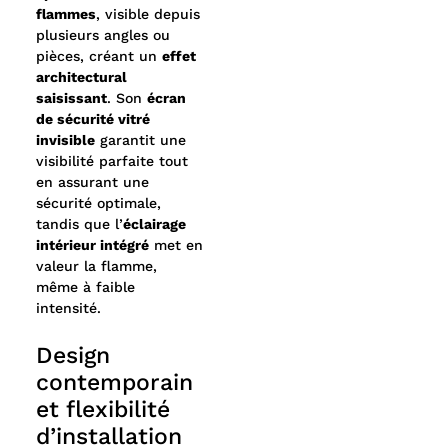
sécuritaire
flammes
, visible depuis
Choix du combustible : gaz naturel (GN) ou
plusieurs angles ou
propane (PL)
pièces, créant un
effet
Disponible en version à évacuation directe ou à
architectural
évacuation forcée (Power Vent)
saisissant
. Son
écran
de sécurité vitré
invisible
garantit une
visibilité parfaite tout
en assurant une
sécurité optimale,
tandis que l’
éclairage
intérieur intégré
met en
valeur la flamme,
même à faible
intensité.
Design
contemporain
et flexibilité
d’installation