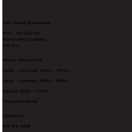
Trévi Noréa Sherbrooke
1597, rue Galt Est
Sherbrooke (Québec)
J1G 3H4
Heures d’ouverture
Lundi – mercredi: 9h00 – 17h30
Jeudi – vendredi: 9h00 – 18h00
Samedi: 9h00 – 17h00
Dimanche: fermé
Téléphone
819 566-8558