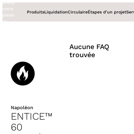
prend
Aller
votre
au
Produits
Liquidation
Circulaire
Étapes d’un projet
Ser
plaisir
contenu
au
sérieux
Aucune FAQ
trouvée
Napoléon
ENTICE™
60