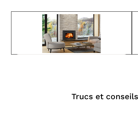
Suprême
LUMIS 32
À partir de
4 150$
Foyers
Trucs et conseil