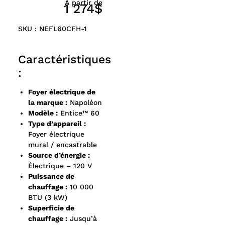
À partir de
1 274$
SKU : NEFL60CFH-1
Caractéristiques
:
Foyer électrique de
la marque :
Napoléon
Modèle :
Entice™ 60
Type d’appareil :
Foyer électrique
mural / encastrable
Source d’énergie :
Électrique – 120 V
Puissance de
chauffage :
10 000
BTU (3 kW)
Superficie de
chauffage :
Jusqu’à