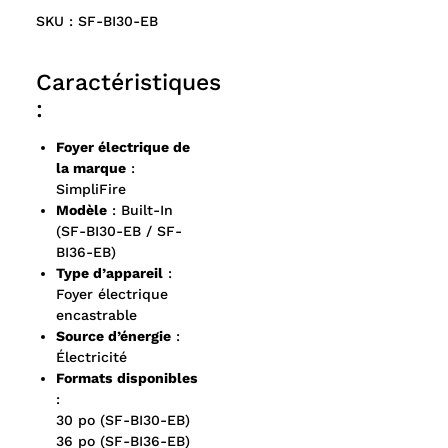
SKU : SF-BI30-EB
Caractéristiques
:
Foyer électrique de
la marque
:
SimpliFire
Modèle
: Built-In
(SF-BI30-EB / SF-
BI36-EB)
Type d’appareil
:
Foyer électrique
encastrable
Source d’énergie
:
Électricité
Formats disponibles
:
30 po (SF-BI30-EB)
36 po (SF-BI36-EB)