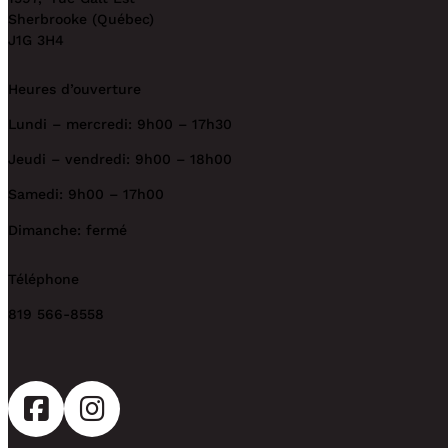
Sherbrooke (Québec)
J1G 3H4
Heures d’ouverture
Lundi – mercredi: 9h00 – 17h30
Jeudi – vendredi: 9h00 – 18h00
Samedi: 9h00 – 17h00
Dimanche: fermé
Téléphone
819 566-8558