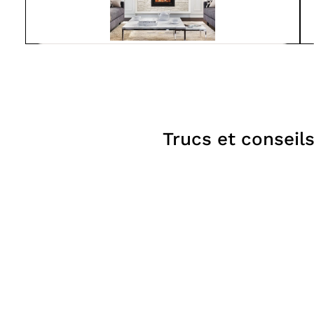
Spartherm
S600-IN
À partir de
5 246$
Foyers
Trucs et conseil