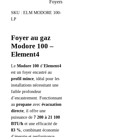
Foyers
d’encastrement
SKU : ELM MODORE 100-
Particularités :
Son
Single Burner
allie sobriété et
LP
performance. Il consomme peu tout en offrant des flammes
intenses et dynamiques, créant une ambiance de foyer
authentique et chaleureuse malgré sa conception compacte.
Foyer au gaz
Modore 100 –
Element4
Le
Modore 100
d’
Element4
est un foyer encastré au
profil mince
, idéal pour les
installations nécessitant une
faible profondeur
d’encastrement. Fonctionnant
au
propane
avec
évacuation
directe
, il offre une
puissance de
7 200 à 21 100
BTU/h
et une efficacité de
83 %
, combinant économie
d’énergie et performance