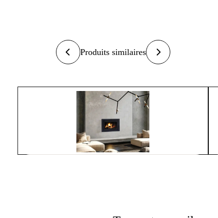
Produits similaires
Suprême
ASTRA 24 CONTEMPORAIN
À partir de
4 480$
Foyers