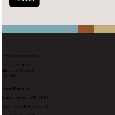
Trévi Noréa Sherbrooke
1597, rue Galt Est
Sherbrooke (Québec)
J1G 3H4
Heures d’ouverture
Lundi – mercredi: 9h00 – 17h30
Jeudi – vendredi: 9h00 – 18h00