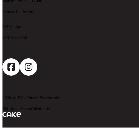
Samedi: 9h00 – 17h00
Dimanche: fermé
Téléphone
819 566-8558
2026 © Trévi Noréa Sherbrooke
Politique de confidentialité