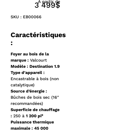
À partir de
3 499$
SKU : EB00066
Caractéristiques
:
Foyer au bois de la
marque :
Valcourt
Modèle :
Destination 1.9
Type d’appareil :
Encastrable à bois (non
catalytique)
Source d’énergie :
Bûches de bois sec (16″
recommandées)
Superficie de chauffage
:
250 à
1 200 pi²
Puissance thermique
maximale :
45 000