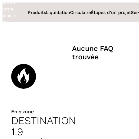
prend
Aller
votre
au
Produits
Liquidation
Circulaire
Étapes d’un projet
Ser
plaisir
contenu
au
sérieux
Aucune FAQ
trouvée
Enerzone
DESTINATION
1.9