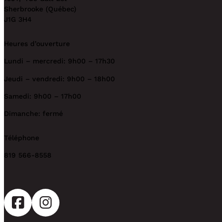
Sherbrooke (Québec)
J1G 3H4
Heures d’ouverture
Lundi – mercredi: 9h00 – 17h30
Jeudi – vendredi: 9h00 – 18h00
Samedi: 9h00 – 17h00
Dimanche: fermé
Téléphone
819 566-8558