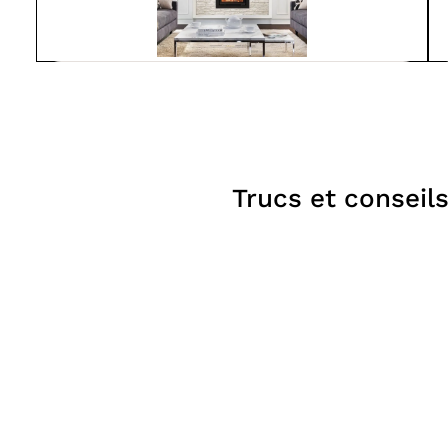
Spartherm
S600-IN
À partir de
5 246$
Foyers
Trucs et conseil