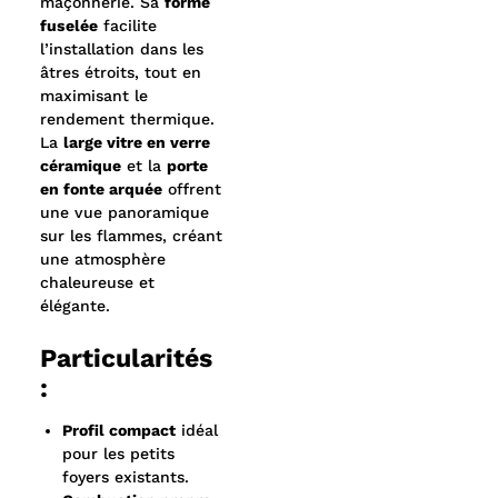
maçonnerie. Sa
forme
fuselée
facilite
l’installation dans les
âtres étroits, tout en
maximisant le
rendement thermique.
La
large vitre en verre
céramique
et la
porte
en fonte arquée
offrent
une vue panoramique
sur les flammes, créant
une atmosphère
chaleureuse et
élégante.
Particularités
:
Profil compact
idéal
pour les petits
foyers existants.