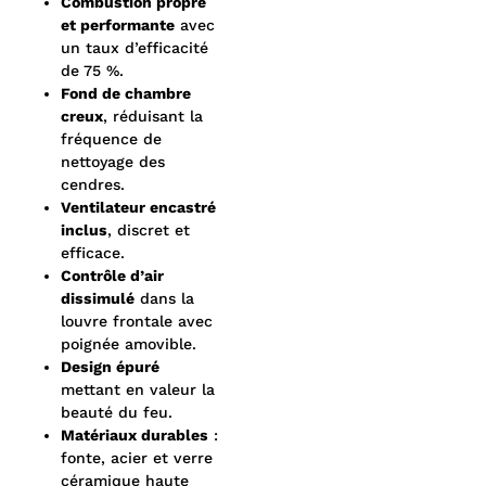
Combustion propre
et performante
avec
un taux d’efficacité
de 75 %.
Fond de chambre
creux
, réduisant la
fréquence de
nettoyage des
cendres.
Ventilateur encastré
inclus
, discret et
efficace.
Contrôle d’air
dissimulé
dans la
louvre frontale avec
poignée amovible.
Design épuré
mettant en valeur la
beauté du feu.
Matériaux durables
:
fonte, acier et verre
céramique haute