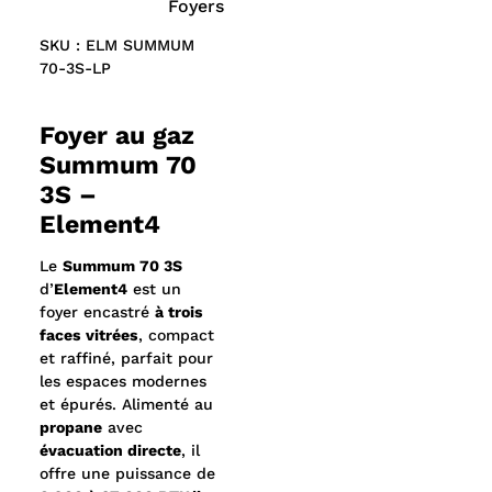
Foyers
Design :
Foyer à trois faces compact et raffiné,
SKU : ELM SUMMUM
idéal pour les espaces modernes et épurés
70-3S-LP
Particularités :
Le
Real Flame Burner M LED
offre un
jeu de flammes d’un réalisme
exceptionnel
. Son
lit de feu à effet LED
crée une
Foyer au gaz
lumière naturelle et vibrante, tandis que les
Summum 70
bûches décoratives au rendu authentique
reproduisent parfaitement la beauté et la
3S –
chaleur d’un véritable feu de bois.
Element4
Le
Summum 70 3S
d’
Element4
est un
foyer encastré
à trois
faces vitrées
, compact
et raffiné, parfait pour
les espaces modernes
et épurés. Alimenté au
propane
avec
évacuation directe
, il
offre une puissance de