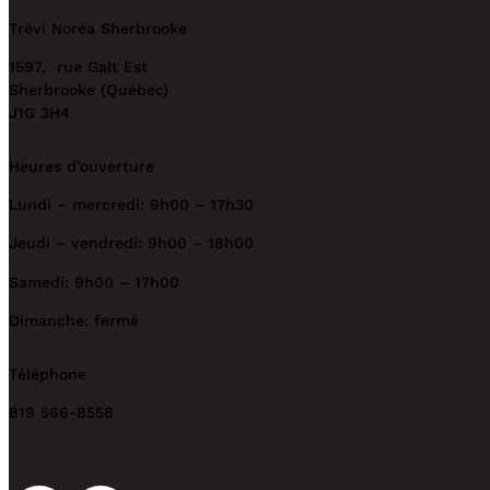
Trévi Noréa Sherbrooke
1597, rue Galt Est
Sherbrooke (Québec)
J1G 3H4
Heures d’ouverture
Lundi – mercredi: 9h00 – 17h30
Jeudi – vendredi: 9h00 – 18h00
Samedi: 9h00 – 17h00
Dimanche: fermé
Téléphone
819 566-8558