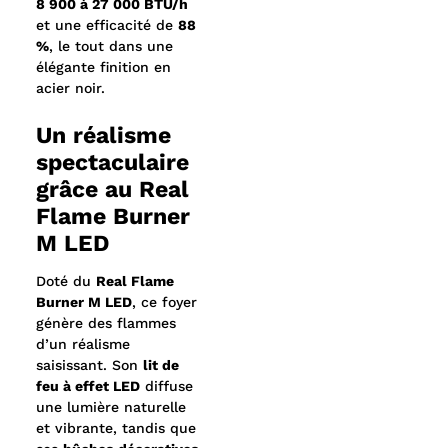
8 900 à 27 000 BTU/h
et une efficacité de
88
%
, le tout dans une
élégante finition en
acier noir.
Un réalisme
spectaculaire
grâce au Real
Flame Burner
M LED
Doté du
Real Flame
Burner M LED
, ce foyer
génère des flammes
d’un réalisme
saisissant. Son
lit de
feu à effet LED
diffuse
une lumière naturelle
et vibrante, tandis que