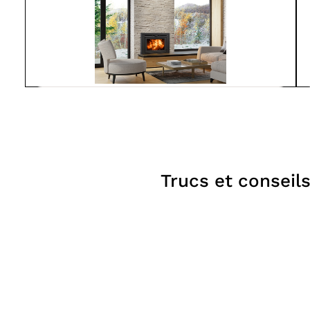
Suprême
LUMIS 32
À partir de
4 150$
Foyers
Trucs et conseil