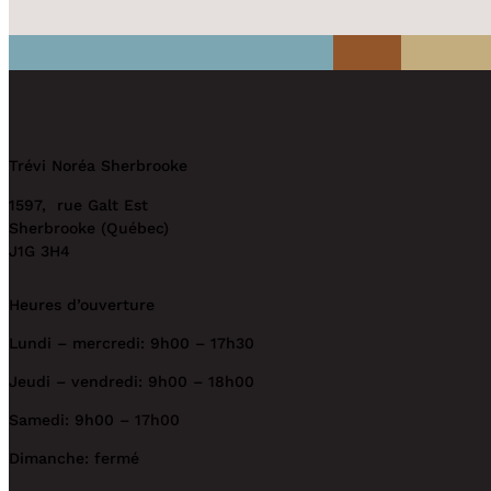
Trévi Noréa Sherbrooke
1597, rue Galt Est
Sherbrooke (Québec)
J1G 3H4
Heures d’ouverture
Lundi – mercredi: 9h00 – 17h30
Jeudi – vendredi: 9h00 – 18h00
Samedi: 9h00 – 17h00
Dimanche: fermé