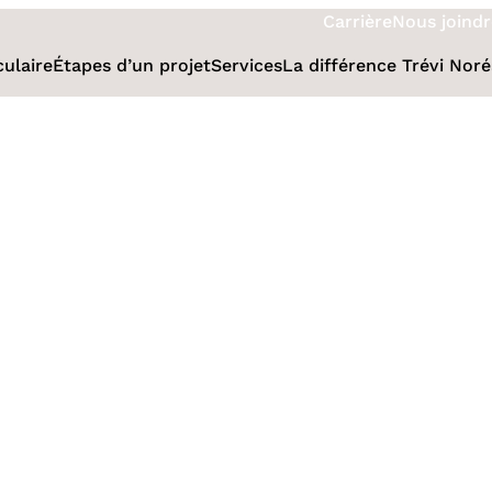
Carrière
Nous joindr
culaire
Étapes d’un projet
Services
La différence Trévi Nor