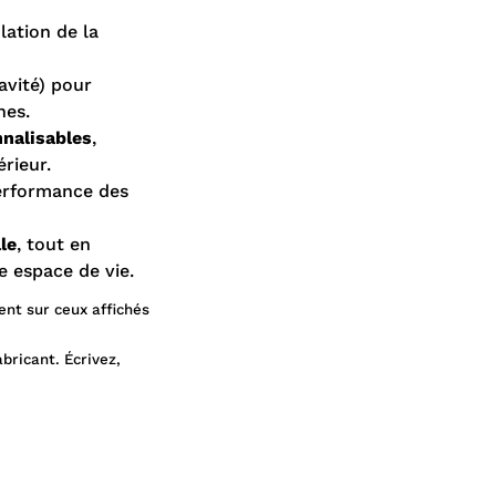
ulation de la
avité) pour
nes.
nalisables
,
rieur.
erformance des
le
, tout en
 espace de vie.
ent sur ceux affichés
abricant. Écrivez,