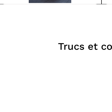
Ortal
Mod
ISLAND
OR
DÉMONSTRATEUR
Foy
22 600$
Foyers
À partir de
14 995$
Trucs et co