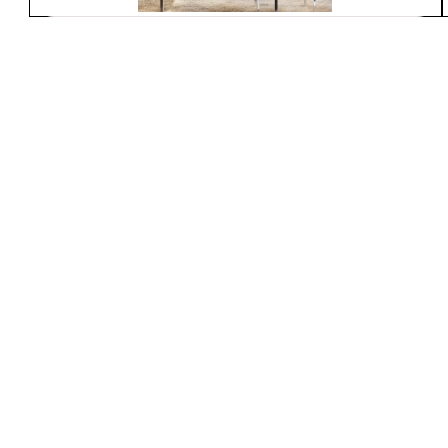
Spartherm
S600-IN
À partir de
5 246$
Foyers