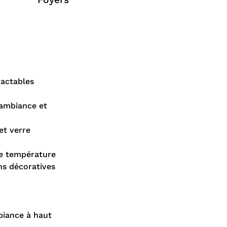
ractables
’ambiance et
et verre
te température
ons décoratives
biance à haut