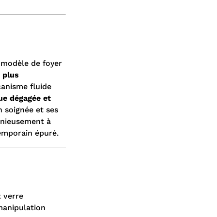
r modèle de foyer
 plus
anisme fluide
ue dégagée et
n soignée et ses
monieusement à
temporain épuré.
t verre
manipulation