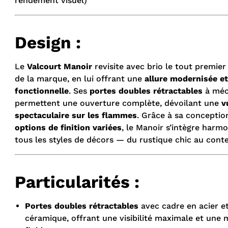
rendement visuel)
Design :
Le
Valcourt Manoir
revisite avec brio le tout premie
de la marque, en lui offrant une
allure modernisée et
fonctionnelle
. Ses
portes doubles rétractables
à méc
permettent une ouverture complète, dévoilant une
v
spectaculaire sur les flammes
. Grâce à sa conceptio
options de finition variées
, le Manoir s’intègre har
tous les styles de décors — du rustique chic au con
Particularités :
Portes doubles rétractables
avec cadre en acier e
céramique, offrant une visibilité maximale et une 